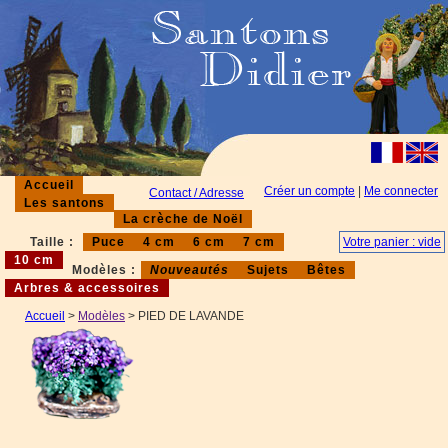
Accueil
Créer un compte
|
Me connecter
Contact / Adresse
Les santons
La crèche de Noël
Taille :
Puce
4 cm
6 cm
7 cm
Votre panier : vide
10 cm
Modèles :
Nouveautés
Sujets
Bêtes
Arbres & accessoires
Accueil
>
Modèles
> PIED DE LAVANDE