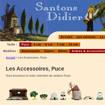
Accueil
Les santons
La 
Taille :
Puce
4 cm
6 cm
7 cm
10 cm
Modèles :
Nouveautés
Sujets
Bêtes
Arbres & accessoire
Accueil
> Les Accessoires, Puce
Les Accessoires, Puce
Vous trouverez ici notre collection de santons Puce.