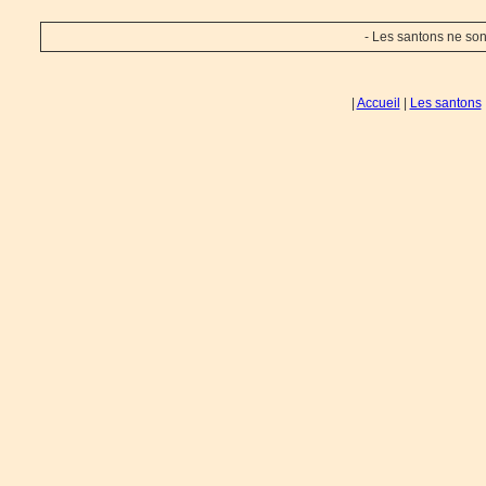
- Les santons ne sont
|
Accueil
|
Les santons