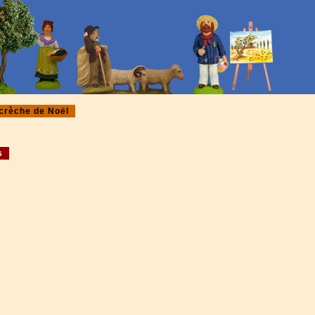
crèche de Noël
s