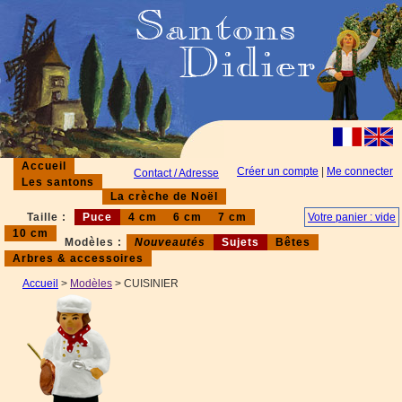
Accueil
Créer un compte
|
Me connecter
Contact / Adresse
Les santons
La crèche de Noël
Taille :
Puce
4 cm
6 cm
7 cm
Votre panier : vide
10 cm
Modèles :
Nouveautés
Sujets
Bêtes
Arbres & accessoires
Accueil
>
Modèles
> CUISINIER