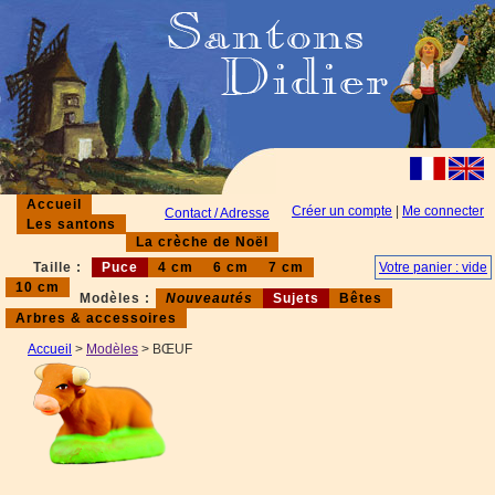
Accueil
Créer un compte
|
Me connecter
Contact / Adresse
Les santons
La crèche de Noël
Taille :
Puce
4 cm
6 cm
7 cm
Votre panier : vide
10 cm
Modèles :
Nouveautés
Sujets
Bêtes
Arbres & accessoires
Accueil
>
Modèles
> BŒUF