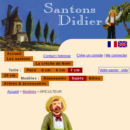
Accueil
Créer un compte
|
Me connecter
Contact / Adresse
Les santons
La crèche de Noël
Taille :
Puce
4 cm
6 cm
7 cm
Votre panier : vide
10 cm
Modèles :
Nouveautés
Sujets
Bêtes
Arbres & accessoires
Accueil
>
Modèles
> APICULTEUR