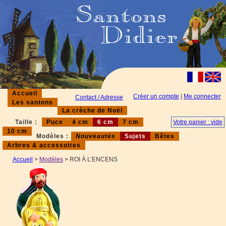
Accueil
Créer un compte
|
Me connecter
Contact / Adresse
Les santons
La crèche de Noël
Taille :
Puce
4 cm
6 cm
7 cm
Votre panier : vide
10 cm
Modèles :
Nouveautés
Sujets
Bêtes
Arbres & accessoires
Accueil
>
Modèles
> ROI À L’ENCENS