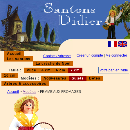
Accueil
Créer un compte
|
Me connecter
Contact / Adresse
Les santons
La crèche de Noël
Taille :
Puce
4 cm
6 cm
7 cm
Votre panier : vide
10 cm
Modèles :
Nouveautés
Sujets
Bêtes
Arbres & accessoires
Accueil
>
Modèles
> FEMME AUX FROMAGES