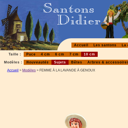
Accueil
Les santons
La 
Taille :
Puce
4 cm
6 cm
7 cm
10 cm
Modèles :
Nouveautés
Sujets
Bêtes
Arbres & accessoire
Accueil
>
Modèles
> FEMME À LA LAVANDE À GENOUX