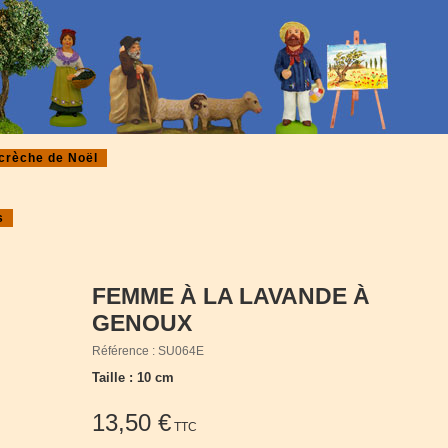
crèche de Noël
s
FEMME À LA LAVANDE À
GENOUX
Référence : SU064E
Taille : 10 cm
13,50 €
TTC