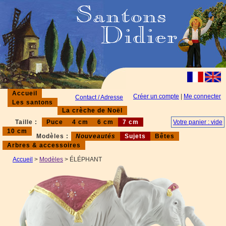
Accueil
Créer un compte
|
Me connecter
Contact / Adresse
Les santons
La crèche de Noël
Taille :
Puce
4 cm
6 cm
7 cm
Votre panier : vide
10 cm
Modèles :
Nouveautés
Sujets
Bêtes
Arbres & accessoires
Accueil
>
Modèles
> ÉLÉPHANT