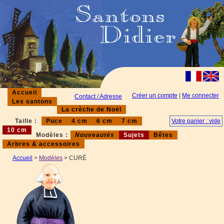
Accueil
Créer un compte
|
Me connecter
Contact / Adresse
Les santons
La crèche de Noël
Taille :
Puce
4 cm
6 cm
7 cm
Votre panier : vide
10 cm
Modèles :
Nouveautés
Sujets
Bêtes
Arbres & accessoires
Accueil
>
Modèles
> CURÉ