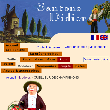
Accueil
Créer un compte
|
Me connecter
Contact / Adresse
Les santons
La crèche de Noël
Taille :
Puce
4 cm
6 cm
7 cm
Votre panier : vide
10 cm
Modèles :
Nouveautés
Sujets
Bêtes
Arbres & accessoires
Accueil
>
Modèles
> CUEILLEUR DE CHAMPIGNONS