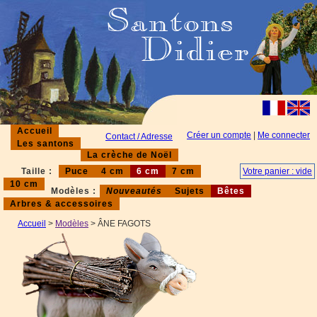
Accueil
Créer un compte
|
Me connecter
Contact / Adresse
Les santons
La crèche de Noël
Taille :
Puce
4 cm
6 cm
7 cm
Votre panier : vide
10 cm
Modèles :
Nouveautés
Sujets
Bêtes
Arbres & accessoires
Accueil
>
Modèles
> ÂNE FAGOTS